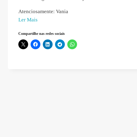
Atenciosamente: Vania
“Vania
Ler Mais
Da
Compartilhe nas redes sociais
Silva
–
2020-
05-
30
12:51:24”