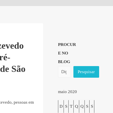
evedo
PROCUR
E NO
ré-
BLOG
 de São
Pesquisar
maio 2020
D
S
T
Q
Q
S
S