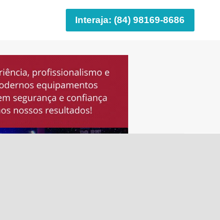
Interaja: (84) 98169-8686