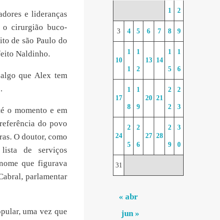
1
2
dores e lideranças
 o cirurgião buco-
3
4
5
6
7
8
9
ito de são Paulo do
1
1
1
1
feito Naldinho.
10
13
14
1
2
5
6
 algo que Alex tem
.
1
1
2
2
17
20
21
8
9
2
3
até o momento e em
referência do povo
2
2
2
3
ras. O doutor, como
24
27
28
5
6
9
0
lista de serviços
 nome que figurava
31
Cabral, parlamentar
« abr
pular, uma vez que
jun »