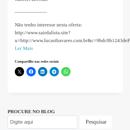
——————–
Não tenho interesse nesta oferta:
http://www.sairdalista.site?
u=http://www.lucasthavares.com.br&c=9bdc0b1243de
“Gabriel
Ler Mais
Bressan
Compartilhe nas redes sociais
–
2020-
05-
02
19:09:58”
PROCURE NO BLOG
Pesquisar