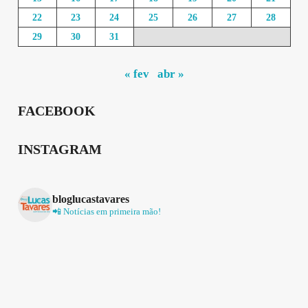
22
23
24
25
26
27
28
29
30
31
« fev
abr »
FACEBOOK
INSTAGRAM
bloglucastavares
📲 Notícias em primeira mão!