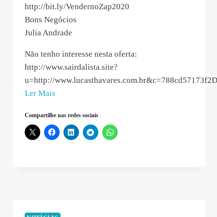
http://bit.ly/VendernoZap2020
Bons Negócios
Julia Andrade
Não tenho interesse nesta oferta:
http://www.sairdalista.site?
u=http://www.lucasthavares.com.br&c=788cd57173f
“Whatsapp
Ler Mais
Marketing
Compartilhe nas redes sociais
–
2020-
03-
17
14:40:45”