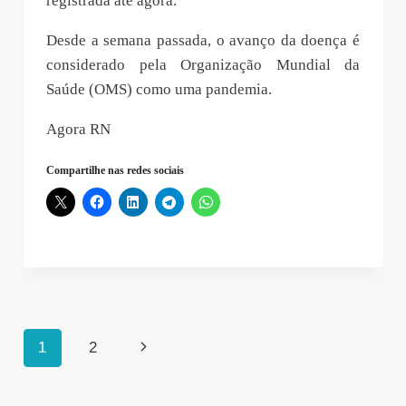
1.624 foram descartados e nenhuma morte foi
registrada até agora.
Desde a semana passada, o avanço da doença é
considerado pela Organização Mundial da
Saúde (OMS) como uma pandemia.
Agora RN
Compartilhe nas redes sociais
Navegação
Página
1
2