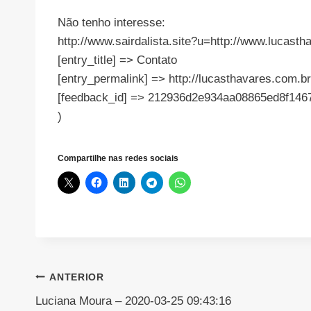
Não tenho interesse:
http://www.sairdalista.site?u=http://www.luc
[entry_title] => Contato
[entry_permalink] => http://lucasthavares.com.br
[feedback_id] => 212936d2e934aa08865ed8f146
)
Compartilhe nas redes sociais
Navegação
ANTERIOR
Luciana Moura – 2020-03-25 09:43:16
de