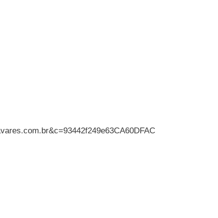
asthavares.com.br&c=93442f249e63CA60DFAC