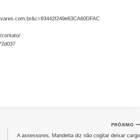
asthavares.com.br&c=93442f249e63CA60DFAC
/contato/
72d037
PRÓXIMO
A assessores, Mandetta diz não cogitar deixar cargo