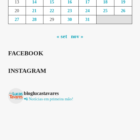
13
14
15
16
17
18
19
20
21
22
23
24
25
26
27
28
29
30
31
« set
nov »
FACEBOOK
INSTAGRAM
bloglucastavares
📲 Notícias em primeira mão!