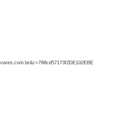
asthavares.com.br&c=788cd57173f2DE102EBE