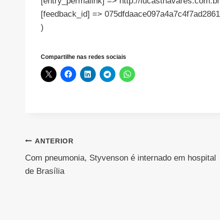
[entry_permalink] => http://lucasthavares.com.br
[feedback_id] => 075dfdaace097a4a7c4f7ad2861
)
Compartilhe nas redes sociais
Navegação
ANTERIOR
Com pneumonia, Styvenson é internado em hospital
de
de Brasília
Post