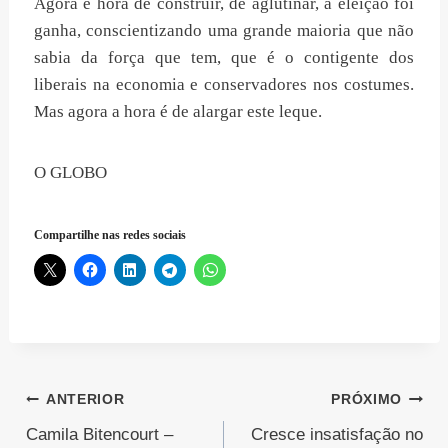
Agora é hora de construir, de aglutinar, a eleição foi
ganha, conscientizando uma grande maioria que não
sabia da força que tem, que é o contigente dos
liberais na economia e conservadores nos costumes.
Mas agora a hora é de alargar este leque.
O GLOBO
Compartilhe nas redes sociais
Navegação
ANTERIOR
PRÓXIMO
Camila Bitencourt –
Cresce insatisfação no
de