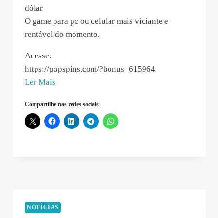
dólar
O game para pc ou celular mais viciante e
rentável do momento.
Acesse:
https://popspins.com/?bonus=615964
“Pop-
Ler Mais
Spins
Compartilhe nas redes sociais
–
2019-
03-
27
19:05:52”
NOTÍCIAS