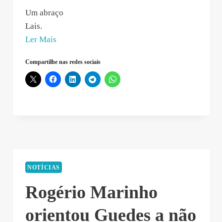
Um abraço
Lais.
“Lais
Ler Mais
Viana
Compartilhe nas redes sociais
–
2019-
03-
27
18:38:16”
NOTÍCIAS
Rogério Marinho
orientou Guedes a não