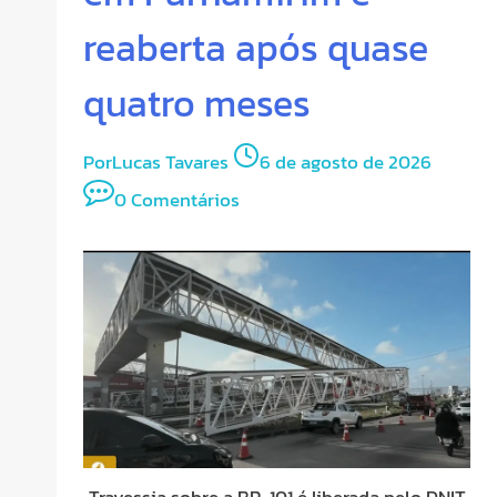
reaberta após quase
quatro meses
Por
Lucas Tavares
6 de agosto de 2026
0 Comentários