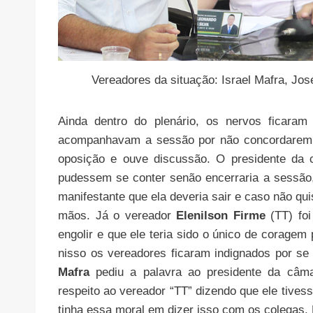
Vereadores da situação: Israel Mafra, Jo
Ainda dentro do plenário, os nervos ficaram
acompanhavam a sessão por não concordarem 
oposição e ouve discussão. O presidente da 
pudessem se conter senão encerraria a sessão,
manifestante que ela deveria sair e caso não q
mãos. Já o vereador
Elenilson Firme
(TT) foi
engolir e que ele teria sido o único de corage
nisso os vereadores ficaram indignados por s
Mafra
pediu a palavra ao presidente da câma
respeito ao vereador “TT” dizendo que ele tives
tinha essa moral em dizer isso com os colegas. 