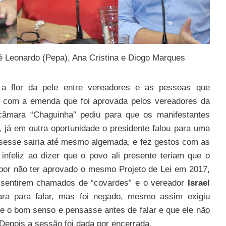
sé Leonardo (Pepa), Ana Cristina e Diogo Marques
 a flor da pele entre vereadores e as pessoas que
com a emenda que foi aprovada pelos vereadores da
câmara “Chaguinha” pediu para que os manifestantes
 já em outra oportunidade o presidente falou para uma
uisesse sairia até mesmo algemada, e fez gestos com as
 infeliz ao dizer que o povo ali presente teriam que o
m por não ter aprovado o mesmo Projeto de Lei em 2017,
e sentirem chamados de “covardes” e o vereador
Israel
ra para falar, mas foi negado, mesmo assim exigiu
se o bom senso e pensasse antes de falar e que ele não
Depois a sessão foi dada por encerrada.