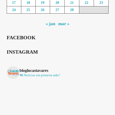
17
18
19
20
21
22
23
24
25
26
27
28
« jan
mar »
FACEBOOK
INSTAGRAM
bloglucastavares
📲 Notícias em primeira mão!