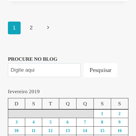
Navegação
Página
1
2
da
Seguinte
Página
PROCURE NO BLOG
Pesquisar
fevereiro 2019
D
S
T
Q
Q
S
S
1
2
3
4
5
6
7
8
9
10
11
12
13
14
15
16