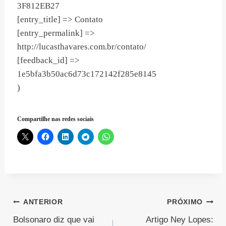
3F812EB27
[entry_title] => Contato
[entry_permalink] =>
http://lucasthavares.com.br/contato/
[feedback_id] =>
1e5bfa3b50ac6d73c172142f285e8145
)
Compartilhe nas redes sociais
Navegação
ANTERIOR
PRÓXIMO
Bolsonaro diz que vai
Artigo Ney Lopes:
de