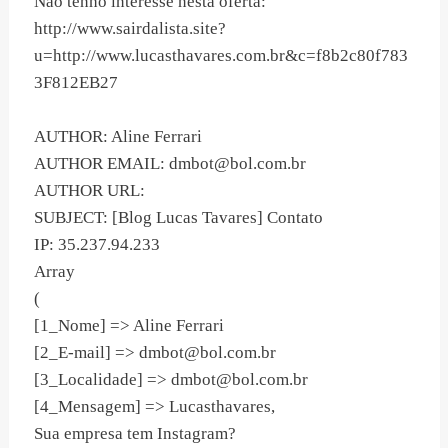
Não tenho interesse nesta oferta:
http://www.sairdalista.site?
u=http://www.lucasthavares.com.br&c=f8b2c80f783
3F812EB27
AUTHOR: Aline Ferrari
AUTHOR EMAIL:
dmbot@bol.com.br
AUTHOR URL:
SUBJECT: [Blog Lucas Tavares] Contato
IP: 35.237.94.233
Array
(
[1_Nome] => Aline Ferrari
[2_E-mail] =>
dmbot@bol.com.br
[3_Localidade] =>
dmbot@bol.com.br
[4_Mensagem] => Lucasthavares,
Sua empresa tem Instagram?