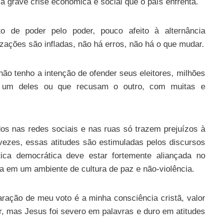
 grave crise econômica e social que o país enfrenta.
to de poder pelo poder, pouco afeito à alternância
zações são infladas, não há erros, não há o que mudar.
não tenho a intenção de ofender seus eleitores, milhões
 um deles ou que recusam o outro, com muitas e
os nas redes sociais e nas ruas só trazem prejuízos à
vezes, essas atitudes são estimuladas pelos discursos
tica democrática deve estar fortemente aliançada no
ida em um ambiente de cultura de paz e não-violência.
aração de meu voto é a minha consciência cristã, valor
, mas Jesus foi severo em palavras e duro em atitudes