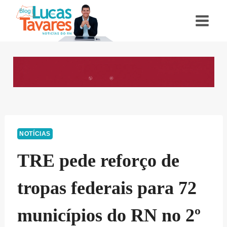
Pular
para
o
Conteúdo
NOTÍCIAS
TRE pede reforço de
tropas federais para 72
municípios do RN no 2º