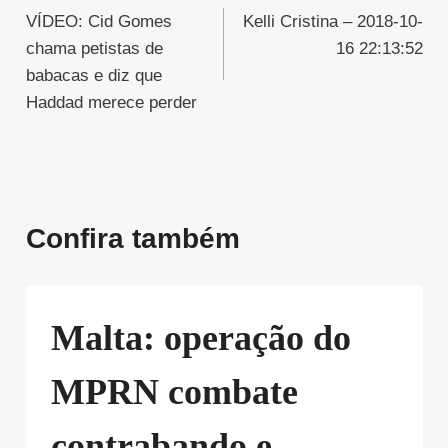
VÍDEO: Cid Gomes
Kelli Cristina – 2018-10-
de
chama petistas de
16 22:13:52
Post
babacas e diz que
Haddad merece perder
Confira também
Malta: operação do
MPRN combate
contrabando e