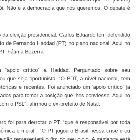
trói. Não é a democracia que nós queremos. O debate é
 da eleição presidencial, Carlos Eduardo tem defendido
io de Fernando Haddad (PT) no plano nacional. Aqui no
PT: Fátima Bezerra.
 “apoio crítico” a Haddad. Perguntado sobre seu
u que seja oportunista. “O PDT, a nível nacional, tem
óricas e recentes. Foi anunciado um ‘apoio crítico’ [a
rados para tomar a posição que lhes conviesse. Aqui no
com o PSL”, afirmou o ex-prefeito de Natal.
o foi para derrotar o PT, “que é responsável por toda
nômica e moral”. “O PT jogou o Brasil nessa crise e eu
eição representará o fim do seu ciclo. A mudança está