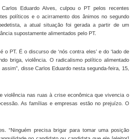
Carlos Eduardo Alves, culpou o PT pelos recentes
antes políticos e o acirramento dos ânimos no segundo
edetista, a atual situação foi gerada a partir de um
erância supostamente alimentados pelo PT.
é o PT. É o discurso de ‘nós contra eles’ e do ‘lado de
ndo briga, violência. O radicalismo político alimentado
 assim”, disse Carlos Eduardo nesta segunda-feira, 15,
de violência nas ruas à crise econômica que vivencia o
ecessão. As famílias e empresas estão no prejuízo. O
ores. “Ninguém precisa brigar para tomar uma posição
ranquilidade no candidato ou candidata que ele [eleitor]