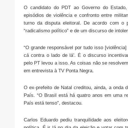
O candidato do PDT ao Governo do Estado, 
episódios de violência e confronto entre milit
turno da disputa eleitoral. De acordo com o p
“radicalismo político” e de um discurso de intol
“O grande responsável por tudo isso [violência] 
cá contra o lado de lá’. É o discurso incentiva
pelo PT levou a isso. As coisas não se resolvem
em entrevista à TV Ponta Negra.
O ex-prefeito de Natal creditou, ainda, a onda 
País. “O Brasil está há quatro anos em uma r
País está tenso”, destacou.
Carlos Eduardo pediu tranquilidade aos eleit
política. É ir lá no dia da eleição e votar com t