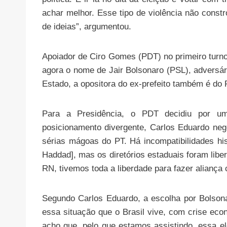
achar melhor. Esse tipo de violência não cons
de ideias”, argumentou.
Apoiador de Ciro Gomes (PDT) no primeiro turno
agora o nome de Jair Bolsonaro (PSL), adversár
Estado, a opositora do ex-prefeito também é do 
Para a Presidência, o PDT decidiu por um
posicionamento divergente, Carlos Eduardo nego
sérias mágoas do PT. Há incompatibilidades hist
Haddad], mas os diretórios estaduais foram libe
RN, tivemos toda a liberdade para fazer aliança 
Segundo Carlos Eduardo, a escolha por Bolsonar
essa situação que o Brasil vive, com crise eco
acho que, pelo que estamos assistindo, essa el