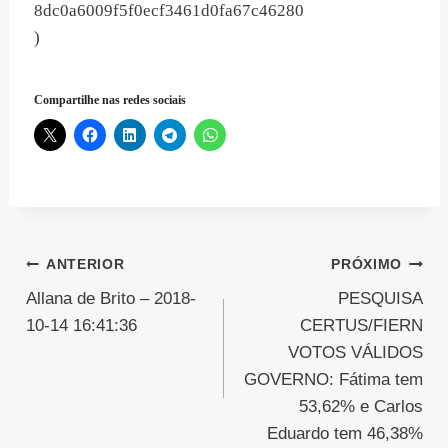
8dc0a6009f5f0ecf3461d0fa67c46280
)
Compartilhe nas redes sociais
Navegação
ANTERIOR
PRÓXIMO
Allana de Brito – 2018-
PESQUISA
de
10-14 16:41:36
CERTUS/FIERN
Post
VOTOS VÁLIDOS
GOVERNO: Fátima tem
53,62% e Carlos
Eduardo tem 46,38%