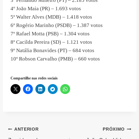
3º Fernando Mineiro (PT) – 2.185 votos
4º João Maia (PR) – 1.693 votos
5º Walter Alves (MDB) – 1.418 votos
6º Rogério Marinho (PSDB) – 1.387 votos
7º Rafael Motta (PSB) – 1.304 votos
8º Cacilda Pereira (SD) – 1.121 votos
9º Natália Bonavides (PT) – 684 votos
10º Robson Carvalho (PMB) – 660 votos
Compartilhe nas redes sociais
Navegação
ANTERIOR
PRÓXIMO