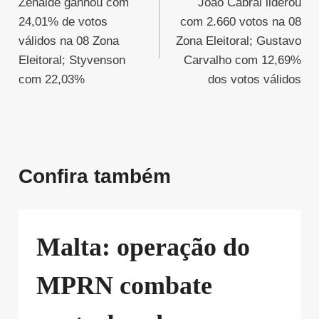
Zenaide ganhou com
João Cabral liderou
de
24,01% de votos
com 2.660 votos na 08
Post
válidos na 08 Zona
Zona Eleitoral; Gustavo
Eleitoral; Styvenson
Carvalho com 12,69%
com 22,03%
dos votos válidos
Confira também
Malta: operação do
MPRN combate