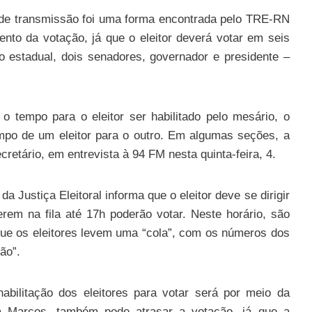
 de transmissão foi uma forma encontrada pelo TRE-RN
nto da votação, já que o eleitor deverá votar em seis
o estadual, dois senadores, governador e presidente –
o tempo para o eleitor ser habilitado pelo mesário, o
mpo de um eleitor para o outro. Em algumas seções, a
cretário, em entrevista à 94 FM nesta quinta-feira, 4.
a Justiça Eleitoral informa que o eleitor deve se dirigir
rem na fila até 17h poderão votar. Neste horário, são
 que os eleitores levem uma “cola”, com os números dos
ão”.
bilitação dos eleitores para votar será por meio da
nta Marcos, também pode atrasar a votação, já que a