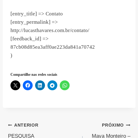
[entry_title] => Contato
[entry_permalink] =>
http://lucasthavares.com.br/contato/
[feedback_id] =>
87cb08d85ea3aff0ae223da841a70742
)
Compartilhe nas redes sociais
Navegação
ANTERIOR
PRÓXIMO
PESQUISA
Maya Monteiro –