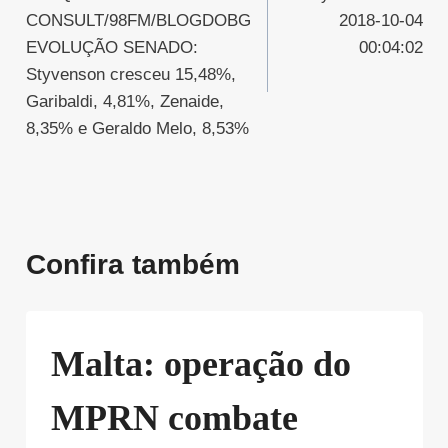
de
CONSULT/98FM/BLOGDOBG
2018-10-04
Post
EVOLUÇÃO SENADO:
00:04:02
Styvenson cresceu 15,48%,
Garibaldi, 4,81%, Zenaide,
8,35% e Geraldo Melo, 8,53%
Confira também
Malta: operação do
MPRN combate