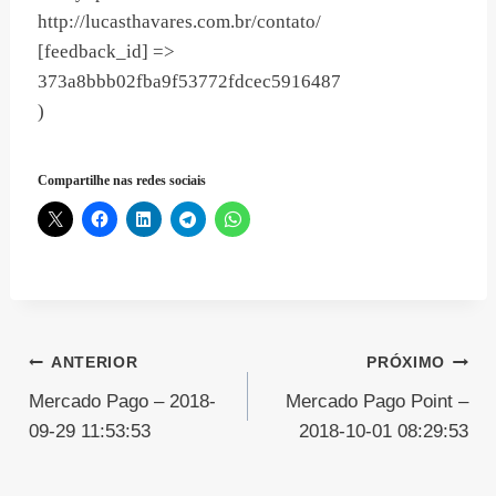
http://lucasthavares.com.br/contato/
[feedback_id] =>
373a8bbb02fba9f53772fdcec5916487
)
Compartilhe nas redes sociais
Navegação
ANTERIOR
PRÓXIMO
Mercado Pago – 2018-
Mercado Pago Point –
de
09-29 11:53:53
2018-10-01 08:29:53
Post