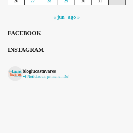
26
27
28
29
30
31
« jun
ago »
FACEBOOK
INSTAGRAM
bloglucastavares
📲 Notícias em primeira mão!