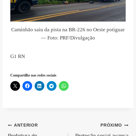
Caminhão saiu da pista na BR-226 no Oeste potiguar
— Foto: PRF/Divulgação
G1 RN
Compartilhe nas redes sociais
Navegação
ANTERIOR
PRÓXIMO
Prefeitura de
Proteção social avança