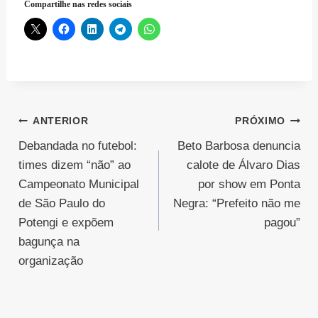
Compartilhe nas redes sociais
Navegação
ANTERIOR
PRÓXIMO
Debandada no futebol:
Beto Barbosa denuncia
de
times dizem “não” ao
calote de Álvaro Dias
Post
Campeonato Municipal
por show em Ponta
de São Paulo do
Negra: “Prefeito não me
Potengi e expõem
pagou”
bagunça na
organização