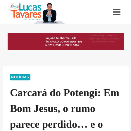
Pular
para
o
Conteúdo
NOTÍCIAS
Carcará do Potengi: Em
Bom Jesus, o rumo
parece perdido… e o