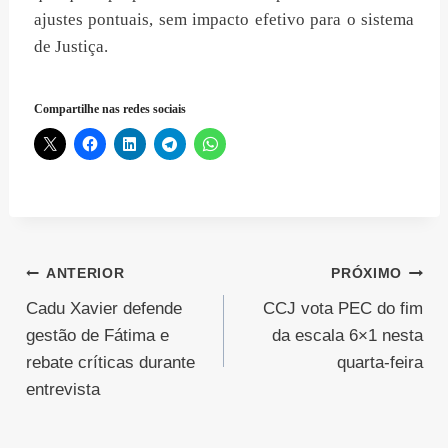
ajustes pontuais, sem impacto efetivo para o sistema
de Justiça.
Compartilhe nas redes sociais
Navegação
ANTERIOR
PRÓXIMO
Cadu Xavier defende
CCJ vota PEC do fim
de
gestão de Fátima e
da escala 6×1 nesta
Post
rebate críticas durante
quarta-feira
entrevista