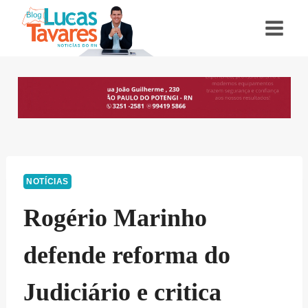
Pular
para
o
Conteúdo
NOTÍCIAS
Rogério Marinho
defende reforma do
Judiciário e critica