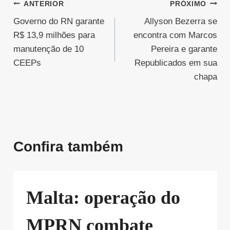
Navegação
ANTERIOR
PRÓXIMO
Governo do RN garante
Allyson Bezerra se
de
R$ 13,9 milhões para
encontra com Marcos
Post
manutenção de 10
Pereira e garante
CEEPs
Republicados em sua
chapa
Confira também
Malta: operação do
MPRN combate