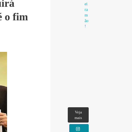
uirá
ei
ra
 o fim
m
ão
!
Veja
mais