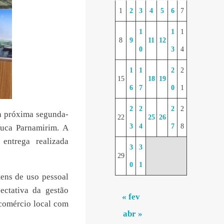
1
2
3
4
5
6
7
1
1
1
8
9
11
12
0
3
4
1
1
2
2
15
18
19
6
7
0
1
2
2
2
2
a próxima segunda-
22
25
26
3
4
7
8
duca Parnamirim. A
 entrega realizada
3
3
29
0
1
tens de uso pessoal
ectativa da gestão
« fev
 comércio local com
abr »