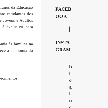
Alunos da Educação
FACEB
nto estudantes dos
OOK
e Jovens e Adultos
 é exclusivo para
INSTA
omia às famílias na
GRAM
lece a economia do
b
l
lecimentos:
o
g
l
u
c