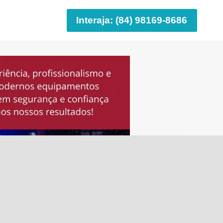
Interaja: (84) 98169-8686