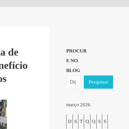
a de
PROCUR
E NO
efício
BLOG
os
Pesquisar
março 2026
D
S
T
Q
Q
S
S