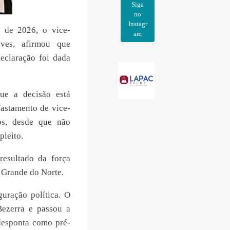
Siga
no
Instagr
 de 2026, o vice-
am
ves, afirmou que
eclaração foi dada
que a decisão está
fastamento de vice-
os, desde que não
leito.
esultado da força
 Grande do Norte.
uração política. O
ezerra e passou a
desponta como pré-