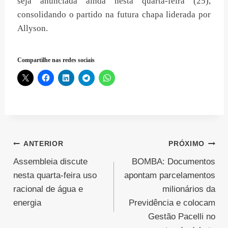
seja anunciada ainda nesta quarta-feira (25),
consolidando o partido na futura chapa liderada por
Allyson.
Compartilhe nas redes sociais
Navegação
ANTERIOR
PRÓXIMO
Assembleia discute
BOMBA: Documentos
de
nesta quarta-feira uso
apontam parcelamentos
Post
racional de água e
milionários da
energia
Previdência e colocam
Gestão Pacelli no