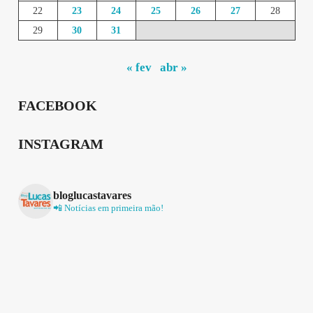
22
23
24
25
26
27
28
29
30
31
« fev
abr »
FACEBOOK
INSTAGRAM
bloglucastavares
📲 Notícias em primeira mão!