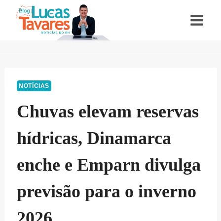
Pular
para
o
Conteúdo
NOTÍCIAS
Chuvas elevam reservas
hídricas, Dinamarca
enche e Emparn divulga
previsão para o inverno
2026