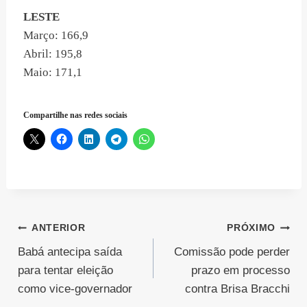
LESTE
Março: 166,9
Abril: 195,8
Maio: 171,1
Compartilhe nas redes sociais
Navegação
ANTERIOR
PRÓXIMO
Babá antecipa saída
Comissão pode perder
de
para tentar eleição
prazo em processo
Post
como vice-governador
contra Brisa Bracchi