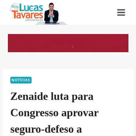
Pular
para
o
Conteúdo
NOTÍCIAS
Zenaide luta para
Congresso aprovar
seguro-defeso a