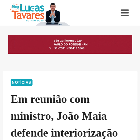
Pular
para
o
Conteúdo
NOTÍCIAS
Em reunião com
ministro, João Maia
defende interiorização