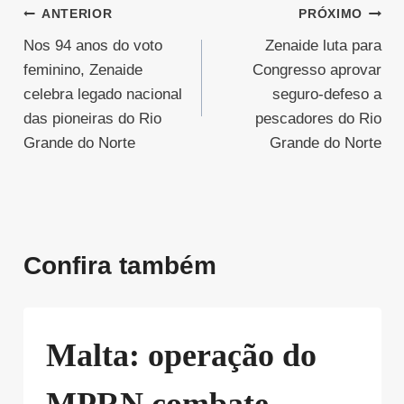
Navegação
ANTERIOR
PRÓXIMO
Nos 94 anos do voto
Zenaide luta para
de
feminino, Zenaide
Congresso aprovar
Post
celebra legado nacional
seguro-defeso a
das pioneiras do Rio
pescadores do Rio
Grande do Norte
Grande do Norte
Confira também
Malta: operação do
MPRN combate