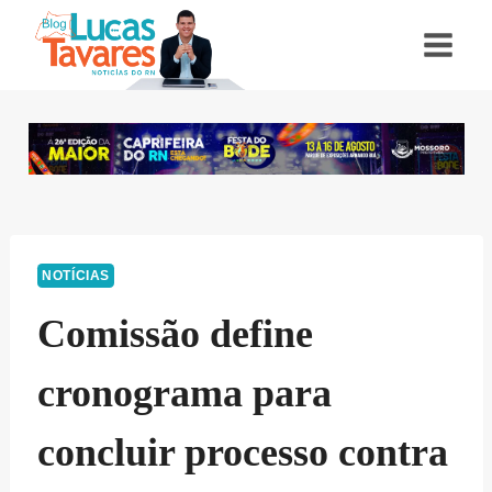
Pular
para
o
Conteúdo
NOTÍCIAS
Comissão define
cronograma para
concluir processo contra