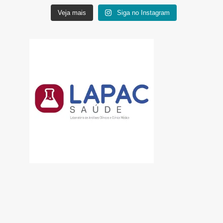
Veja mais
Siga no Instagram