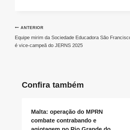
Navegação
ANTERIOR
Equipe mirim da Sociedade Educadora São Francisc
de
é vice-campeã do JERNS 2025
Post
Confira também
Malta: operação do MPRN
combate contrabando e
agiotagem no Rio Grande do