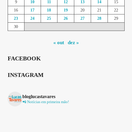
9
10
11
12
13
14
15
16
17
18
19
20
21
22
23
24
25
26
27
28
29
30
« out
dez »
FACEBOOK
INSTAGRAM
bloglucastavares
📲 Notícias em primeira mão!