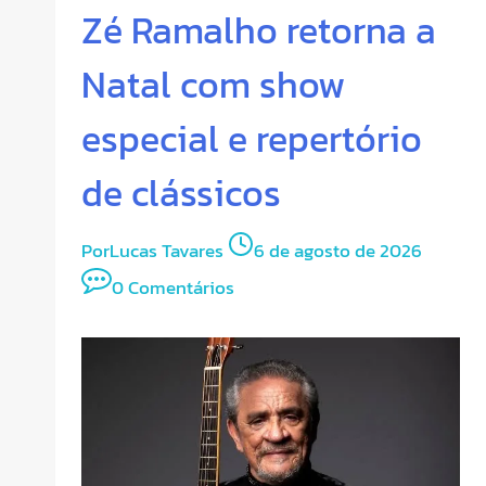
Zé Ramalho retorna a
Natal com show
especial e repertório
de clássicos
Por
Lucas Tavares
6 de agosto de 2026
0 Comentários