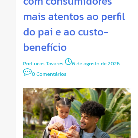
com consumidores
mais atentos ao perfil
do pai e ao custo-
benefício
Por
Lucas Tavares
6 de agosto de 2026
0 Comentários