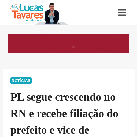
Pular
para
o
Conteúdo
NOTÍCIAS
PL segue crescendo no
RN e recebe filiação do
prefeito e vice de