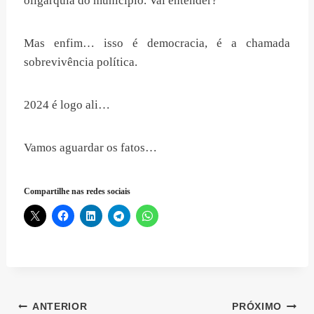
oligarquia do município. Vai entender?
Mas enfim… isso é democracia, é a chamada
sobrevivência política.
2024 é logo ali…
Vamos aguardar os fatos…
Compartilhe nas redes sociais
Navegação
ANTERIOR
PRÓXIMO