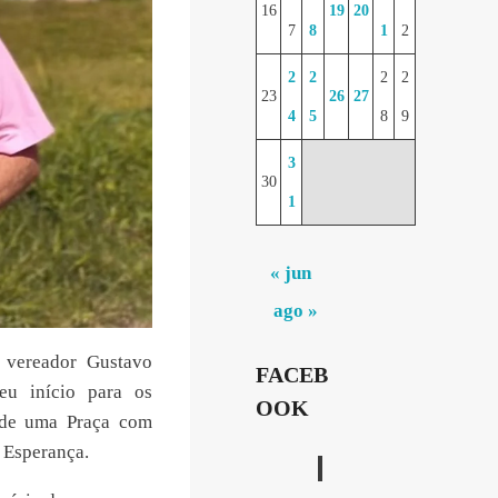
16
19
20
7
8
1
2
2
2
2
2
23
26
27
4
5
8
9
3
30
1
« jun
ago »
 vereador Gustavo
FACEB
eu início para os
OOK
 de uma Praça com
 Esperança.