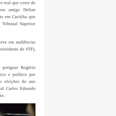
o real que corre de
seu amigo Deltan
to em Curitiba que
 Tribunal Superior
teve em audiências
residente do STF),
 potiguar Rogério
co e político por
as eleições do ano
tal Carlos Eduardo
io.