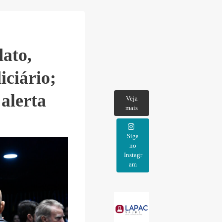
ato,
ciário;
alerta
Veja
mais
Siga
no
Instagr
am