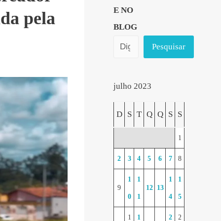
E NO
da pela
BLOG
Pesquisar
julho 2023
D
S
T
Q
Q
S
S
1
2
3
4
5
6
7
8
1
1
1
1
9
12
13
0
1
4
5
1
1
2
2