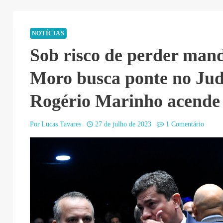
NOTÍCIAS
Sob risco de perder mand
Moro busca ponte no Judi
Rogério Marinho acende 
Por
Lucas Tavares
27 de julho de 2023
1 Comentário