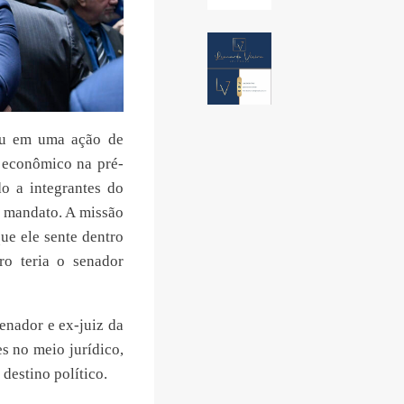
éu em uma ação de
r econômico na pré-
o a integrantes do
u mandato. A missão
ue ele sente dentro
o teria o senador
enador e ex-juiz da
es no meio jurídico,
destino político.