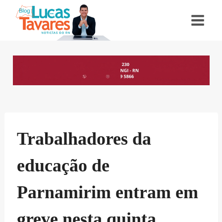
Pular
para
o
Conteúdo
Trabalhadores da
educação de
Parnamirim entram em
greve nesta quinta