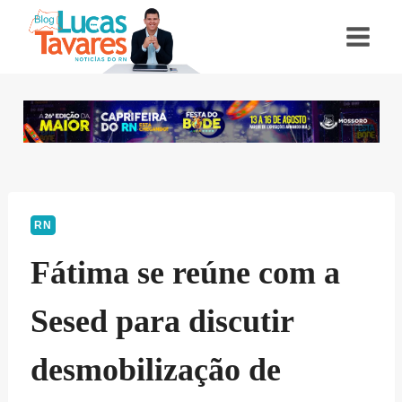
Pular
para
o
Conteúdo
RN
Fátima se reúne com a
Sesed para discutir
desmobilização de