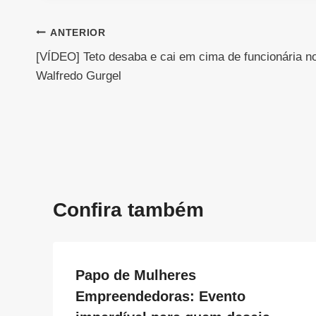
Navegação
ANTERIOR
[VÍDEO] Teto desaba e cai em cima de funcionária n
de
Walfredo Gurgel
Post
Confira também
Papo de Mulheres
Empreendedoras: Evento