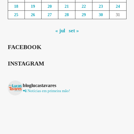
18
19
20
21
22
23
24
25
26
27
28
29
30
31
« jul
set »
FACEBOOK
INSTAGRAM
bloglucastavares
📲 Notícias em primeira mão!