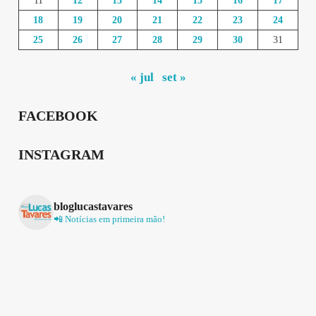
11
12
13
14
15
16
17
18
19
20
21
22
23
24
25
26
27
28
29
30
31
« jul
set »
FACEBOOK
INSTAGRAM
bloglucastavares
📲 Notícias em primeira mão!