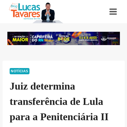
Pular
para
o
Conteúdo
NOTÍCIAS
Juiz determina
transferência de Lula
para a Penitenciária II