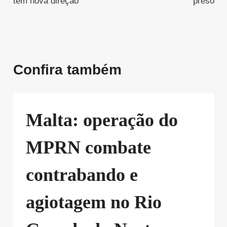
Post
tem nova direção
preso
Confira também
Malta: operação do
MPRN combate
contrabando e
agiotagem no Rio