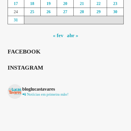
17
18
19
20
21
22
23
24
25
26
27
28
29
30
31
« fev
abr »
FACEBOOK
INSTAGRAM
bloglucastavares
📲 Notícias em primeira mão!