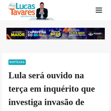
Pular
para
o
Conteúdo
NOTÍCIAS
Lula será ouvido na
terça em inquérito que
investiga invasão de