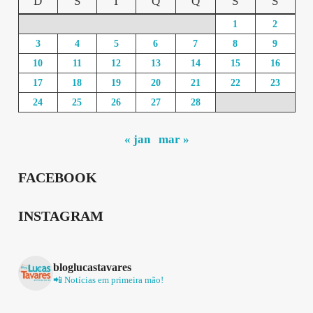
D
S
T
Q
Q
S
S
1
2
3
4
5
6
7
8
9
10
11
12
13
14
15
16
17
18
19
20
21
22
23
24
25
26
27
28
« jan
mar »
FACEBOOK
INSTAGRAM
bloglucastavares
📲 Notícias em primeira mão!