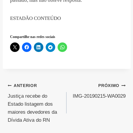
passado, mas não obteve resposta.
ESTADÃO CONTEÚDO
Compartilhe nas redes sociais
Navegação
ANTERIOR
PRÓXIMO
Justiça recebe do
IMG-20190215-WA0029
de
Estado listagem dos
Post
maiores devedores da
Dívida Ativa do RN