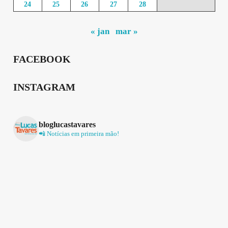
24
25
26
27
28
« jan
mar »
FACEBOOK
INSTAGRAM
bloglucastavares
📲 Notícias em primeira mão!