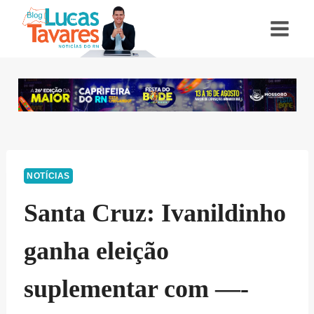
Pular
para
o
Conteúdo
NOTÍCIAS
Santa Cruz: Ivanildinho
ganha eleição
suplementar com —-