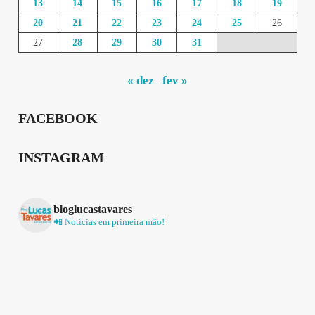
13
14
15
16
17
18
19
20
21
22
23
24
25
26
27
28
29
30
31
« dez
fev »
FACEBOOK
INSTAGRAM
bloglucastavares
📲 Notícias em primeira mão!